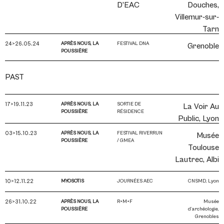
D’EAC
Douches,
Villemur-sur-
Tarn
24>26.05.24
APRÈS NOUS, LA
FESTIVAL DNA
Grenoble
POUSSIÈRE
PAST
17>19.11.23
APRÈS NOUS, LA
SORTIE DE
La Voir Au
POUSSIÈRE
RÉSIDENCE
Public, Lyon
03>15.10.23
APRÈS NOUS, LA
FESTIVAL RIVERRUN
Musée
POUSSIÈRE
/ GMEA
Toulouse
Lautrec, Albi
10>12.11.22
MYOSOTIS
JOURNÉES AEC
CNSMD, Lyon
26>31.10.22
APRÈS NOUS, LA
R+M+F
Musée
POUSSIÈRE
d’archéologie,
Grenobles