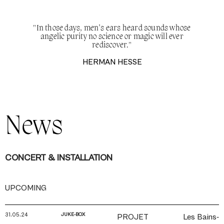
"In those days, men’s ears heard sounds whose
angelic purity no science or magic will ever
rediscover."
HERMAN HESSE
News
CONCERT & INSTALLATION
UPCOMING
31.05.24
JUKE-BOX
PROJET
Les Bains-