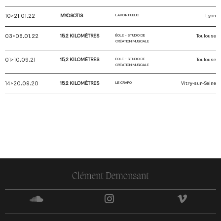
10>21.01.22
MYOSOTIS
LAVOIR PUBLIC
Lyon
03>08.01.22
15,2 KILOMÈTRES
ÉOLE – STUDIO DE
Toulouse
CRÉATION MUSICALE
01>10.09.21
15,2 KILOMÈTRES
ÉOLE – STUDIO DE
Toulouse
CRÉATION MUSICALE
14>20.09.20
15,2 KILOMÈTRES
LE CRAPO
Vitry-sur-Seine
Clément Demonsant