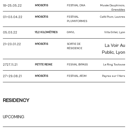
18>25.05.22
MYOSOTIS
FESTIVAL DNA
Musée Dauphinois,
Grenobles
01>03.04.22
MYOSOTIS
FESTIVAL
Café Plum, Lautres
PLUMIFORMES
05.03.22
15,2 KILOMÈTRES
GMVL
Villa Gillet, Lyon
21>23.01.22
MYOSOTIS
SORTIE DE
La Voir Au
RÉSIDENCE
Public, Lyon
2727.11.21
PETITE REINE
FESIVAL BYPASS
Le Ring, Toulouse
27>29.08.21
MYOSOTIS
FESTIVAL ATOM
Payras sur l’Hers
RESIDENCY
UPCOMING