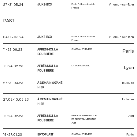
27>31.05.24
JUKE-BOX
Ecole Publique Anatole
Villemur-sur-Tarn
France
PAST
04>15.03.24
JUKE-BOX
Ecole Publique Anatole
Villemur-sur-Tarn
France
11>25.09.23
APRÈS MOI, LA
CHÂTEAU ÉPHÉMÈRE
Paris
POUSSIÈRE
16>24.02.23
APRÈS MOI, LA
LA VOIR AU PUBLIC
Lyon
POUSSIÈRE
27>31.03.23
À DEMAIN SATANÉ
Toulouse
HIER
27.02>10.03.23
À DEMAIN SATANÉ
Toulouse
HIER
16>24.02.23
APRÈS MOI, LA
GMEA – CENTRE NATION
Albi
DE CRÉATION MUSICALE
POUSSIÈRE
ALBI
16>27.01.23
EKTOPLAST
CHÂTEAU ÉPHÉMÈRE
Paris