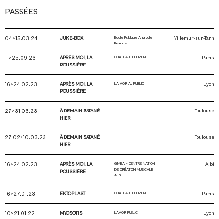
PASSÉES
04>15.03.24
JUKE-BOX
Ecole Publique Anatole
Villemur-sur-Tarn
France
11>25.09.23
APRÈS MOI, LA
CHÂTEAU ÉPHÉMÈRE
Paris
POUSSIÈRE
16>24.02.23
APRÈS MOI, LA
LA VOIR AU PUBLIC
Lyon
POUSSIÈRE
27>31.03.23
À DEMAIN SATANÉ
Toulouse
HIER
27.02>10.03.23
À DEMAIN SATANÉ
Toulouse
HIER
16>24.02.23
APRÈS MOI, LA
GMEA – CENTRE NATION
Albi
DE CRÉATION MUSICALE
POUSSIÈRE
ALBI
16>27.01.23
EKTOPLAST
CHÂTEAU ÉPHÉMÈRE
Paris
10>21.01.22
MYOSOTIS
LAVOIR PUBLIC
Lyon