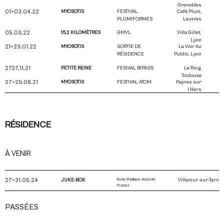
Grenobles
01>03.04.22
MYOSOTIS
FESTIVAL
Café Plum,
PLUMIFORMES
Lautres
05.03.22
15,2 KILOMÈTRES
GMVL
Villa Gillet,
Lyon
21>23.01.22
MYOSOTIS
SORTIE DE
La Voir Au
RÉSIDENCE
Public, Lyon
2727.11.21
PETITE REINE
FESIVAL BYPASS
Le Ring,
Toulouse
27>29.08.21
MYOSOTIS
FESTIVAL ATOM
Payras sur
l’Hers
RÉSIDENCE
À VENIR
27>31.05.24
JUKE-BOX
Ecole Publique Anatole
Villemur-sur-Tarn
France
PASSÉES