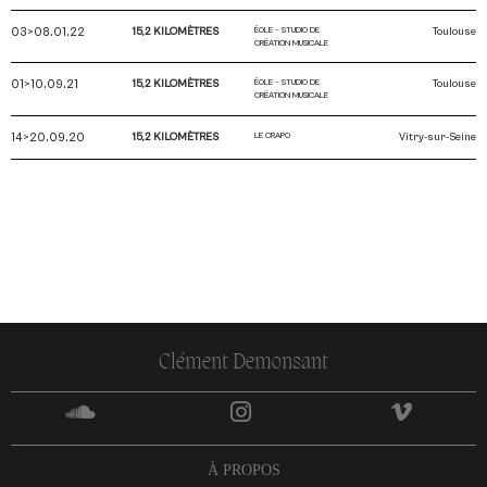
03>08.01.22
15,2 KILOMÈTRES
ÉOLE – STUDIO DE
Toulouse
CRÉATION MUSICALE
01>10.09.21
15,2 KILOMÈTRES
ÉOLE – STUDIO DE
Toulouse
CRÉATION MUSICALE
14>20.09.20
15,2 KILOMÈTRES
LE CRAPO
Vitry-sur-Seine
Clément Demonsant
À PROPOS