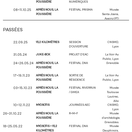
POUSSIÈRE
NUMÉRIQUES
08>11.10.25
APRÈS NOUS, LA
FESTIVAL PRISMA
Musée
POUSSIÈRE
Santa Joana,
Aveiro (PT)
PASSÉES
22.09.25
15,2 KILOMÈTRES
SESSION
CNSMD,
D’OUVERTURE
Lyon
31.05.24
JUKE-BOX
PROJET D’EAC
La Voir Au
Public, Lyon
24>26.05.24
APRÈS NOUS, LA
FESTIVAL DNA
Grenoble
POUSSIÈRE
17>19.11.23
APRÈS NOUS, LA
SORTIE DE
La Voir Au
POUSSIÈRE
RÉSIDENCE
Public, Lyon
03>15.10.23
APRÈS NOUS, LA
FESTIVAL RIVERRUN
Musée
POUSSIÈRE
/ GMEA
Toulouse
Lautrec,
Albi
10>12.11.22
MYOSOTIS
JOURNÉES AEC
CNSMD,
Lyon
26>31.10.22
APRÈS NOUS, LA
R+M+F
Musée
POUSSIÈRE
d’archéologie,
Grenobles
18>25.05.22
MYOSOTIS + 15,2
FESTIVAL DNA
Musée
KILOMÈTRES
Dauphinois,